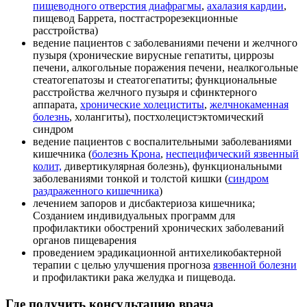
пищеводного отверстия диафрагмы
,
ахалазия кардии
,
пищевод Баррета, постгастрорезекционные
расстройства)
ведение пациентов с заболеваниями печени и желчного
пузыря (хронические вирусные гепатиты, циррозы
печени, алкогольные поражения печени, неалкогольные
стеатогепатозы и стеатогепатиты; функциональные
расстройства желчного пузыря и сфинктерного
аппарата,
хронические холециститы
,
желчнокаменная
болезнь
, холангиты), постхолецистэктомический
синдром
ведение пациентов с воспалительными заболеваниями
кишечника (
болезнь Крона
,
неспецифический язвенный
колит,
дивертикулярная болезнь), функциональными
заболеваниями тонкой и толстой кишки (
синдром
раздраженного кишечника
)
лечением запоров и дисбактериоза кишечника;
Созданием индивидуальных программ для
профилактики обострений хронических заболеваний
органов пищеварения
проведением эрадикационной антихеликобактерной
терапии с целью улучшения прогноза
язвенной болезни
и профилактики рака желудка и пищевода.
Где получить консультацию врача