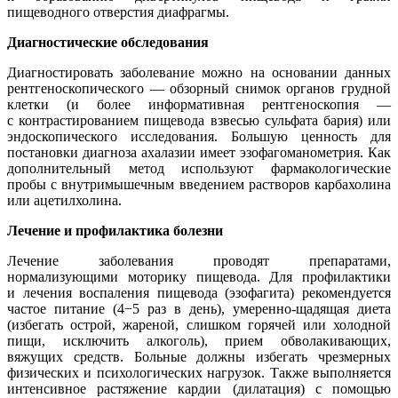
пищеводного отверстия диафрагмы.
Диагностические обследования
Диагностировать заболевание можно на основании данных
рентгеноскопического — обзорный снимок органов грудной
клетки (и более информативная рентгеноскопия —
с контрастированием пищевода взвесью сульфата бария) или
эндоскопического исследования. Большую ценность для
постановки диагноза ахалазии имеет эзофагоманометрия. Как
дополнительный метод используют фармакологические
пробы с внутримышечным введением растворов карбахолина
или ацетилхолина.
Лечение и профилактика болезни
Лечение заболевания проводят препаратами,
нормализующими моторику пищевода. Для профилактики
и лечения воспаления пищевода (эзофагита) рекомендуется
частое питание (4−5 раз в день), умеренно-щадящая диета
(избегать острой, жареной, слишком горячей или холодной
пищи, исключить алкоголь), прием обволакивающих,
вяжущих средств. Больные должны избегать чрезмерных
физических и психологических нагрузок. Также выполняется
интенсивное растяжение кардии (дилатация) с помощью