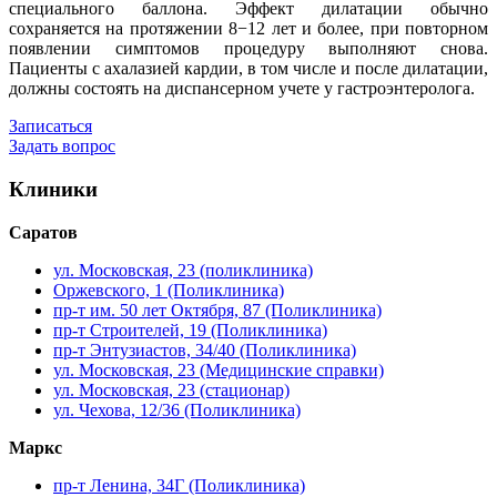
специального баллона. Эффект дилатации обычно
сохраняется на протяжении 8−12 лет и более, при повторном
появлении симптомов процедуру выполняют снова.
Пациенты с ахалазией кардии, в том числе и после дилатации,
должны состоять на диспансерном учете у гастроэнтеролога.
Записаться
Задать вопрос
Клиники
Саратов
ул. Московская, 23 (поликлиника)
Оржевского, 1 (Поликлиника)
пр-т им. 50 лет Октября, 87 (Поликлиника)
пр-т Строителей, 19 (Поликлиника)
пр-т Энтузиастов, 34/40 (Поликлиника)
ул. Московская, 23 (Медицинские справки)
ул. Московская, 23 (стационар)
ул. Чехова, 12/36 (Поликлиника)
Маркс
пр-т Ленина, 34Г (Поликлиника)