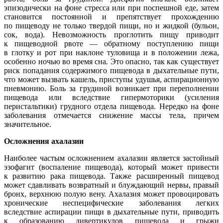
эпизодически на фоне стресса или при поспешной еде, затем
становится постоянной и препятствует прохождению
по пищеводу не только твердой пищи, но и жидкой (бульон,
сок, вода). Невозможность проглотить пищу приводит
к пищеводной рвоте — обратному поступлению пищи
в глотку и рот при наклоне туловища и в положении лежа,
особенно ночью во время сна. Это опасно, так как существует
риск попадания содержимого пищевода в дыхательные пути,
что может вызвать кашель, приступы удушья, аспирационную
пневмонию. Боль за грудиной возникает при переполнении
пищевода или вследствие гипермоторики (усиления
перистальтики) грудного отдела пищевода. Нередко на фоне
заболевания отмечается снижение массы тела, причем
значительное.
Осложнения ахалазии
Наиболее частым осложнением ахалазии является застойный
эзофагит (воспаление пищевода), который может привести
к развитию рака пищевода. Также расширенный пищевод
может сдавливать возвратный и блуждающий нервы, правый
бронх, верхнюю полую вену. Ахалазия может провоцировать
хронические неспецифические заболевания легких
вследствие аспирации пищи в дыхательные пути, приводить
к образованию дивертикулов пищевода и грыжи