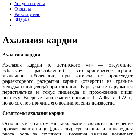
Услуги и цены
Отзывы
Работа у нас
3НДФЛ
Ахалазия кардии
Ахалазия кардии
Ахалазия кардии (с латинского «а» — отсутствие,
«chalasia» — расслабление) — это хроническое нервно-
мышечное заболевание, при котором не происходит
рефлекторного раскрытия кардии (отверстия на границе
желудка и пищевода) при глотании. В результате нарушается
перистальтика и тонус пищевода и прохождение пищи
по нему. Впервые заболевание описано T. Willis в 1672 г.,
но до сих пор причина его возникновения неизвестна.
Симптомы ахалазии кардии
Основными симптомами заболевания являются нарушение
проглатывания пищи (дисфагия), срыгивание и пищеводная
рвота, боль за грудиной. Дисфагия вначале возникает