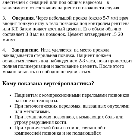
анестезией с седацией или под общим наркозом – в
зависимости от состояния пациента и сложности случая.
3.
Операция.
Через небольшой прокол (около 5-7 мм) врач
вводит тонкую иглу в тело позвонка под контролем рентгена
или КТ. Затем подает костный цемент. Его объем обычно
составляет 3-8 мл на позвонок. Цемент затвердевает 15-20
минут.
4.
Завершение.
Игла удаляется, на место прокола
накладывается стерильная повязка. Пациент должен
оставаться лежать под наблюдением 2-3 часа, пока происходит
полная полимеризация и застывание цемента. После этого
можно вставать и свободно передвигаться.
Кому показана вертебропластика?
Пациентам с компрессионными переломами позвонков
на фоне остеопороза.
При патологических переломах, вызванных опухолями
или метастазами.
При гемангиомах позвонков, вызывающих боль или
угрозу разрушения кости.
При хронической боли в спине, связанной с
компрессией позвонка и не поддающейся