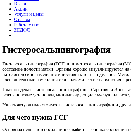
Врачи
Акции
Услуги и цены
Отзывы
Работа у нас
3НДФЛ
Гистеросальпингография
Гистеросальпингография (ГСГ) или метросальпингография (МС
состояние полости матки. Органы хорошо визуализируются на с
патологические изменения и поставить точный диагноз. Мето
воспалительные изменения или анатомические нарушения в ре
Платно сделать гистеросальпингографию в Саратове и Энгель
рентгеновские установки, минимизирующие лучевую нагрузку.
Узнать актуальную стоимость гистеросальпингографии и других
Для чего нужна ГСГ
Основная цель гистеросальпингографии — оценка состояния п