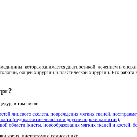
 медицины, которая занимается диагностикой, лечением и опера
тологии, общей хирургии и пластической хирургии. Его работа в
ург?
едур, в том числе:
остей лицевого скелета, повреждения мягких тканей, посттравм
сти (недоразвитие челюсти и другие пороки развития)
;
ой области (кисты, новообразования мягких тканей и костей, б
и корня, цистектомия, гемисекция);