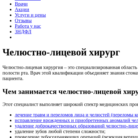
Врачи
Акции
Услуги и цены
Отзывы
Работа у нас
3НДФЛ
Челюстно-лицевой хирург
Челюстно-лицевая хирургия – это специализированная область
полости рта. Врач этой квалификации объединяет знания стома
пациента.
Чем занимается челюстно-лицевой хир
Этот специалист выполняет широкий спектр медицинских проц
лечение травм и переломов лица и челюстей (переломы к
исправление врожденных и приобретенных аномалий челю
удаление доброкачественных образований челюстно-лицев
удаление зубов любой степени сложности;
проведение зубосохраняющих операций (резекция верхушк