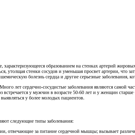
е, характеризующееся образованием на стенках артерий жировых
ся, утолщая стенки сосудов и уменьшая просвет артерии, что за
шемическую болезнь сердца и другие серьезные заболевания, ко
 Много лет сердечно-сосудистые заболевания являются самой ча
з встречается у мужчин в возрасте 50-60 лет и у женщин старше 
выявляться у более молодых пациентов.
еляют следующие типы заболевания:
ерии, отвечающие за питание сердечной мышцы; вызывает разли