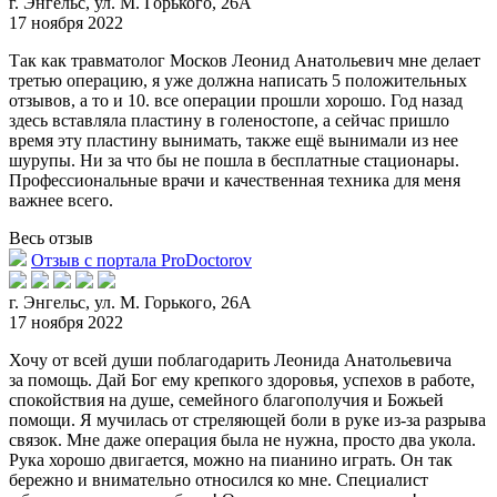
г. Энгельс, ул. М. Горького, 26А
17 ноября 2022
Так как травматолог Москов Леонид Анатольевич мне делает
третью операцию, я уже должна написать 5 положительных
отзывов, а то и 10. все операции прошли хорошо. Год назад
здесь вставляла
пластину в голеностопе, а сейчас пришло
время эту пластину вынимать, также ещё вынимали из нее
шурупы. Ни за что бы не пошла в бесплатные стационары.
Профессиональные врачи и качественная техника для меня
важнее всего.
Весь отзыв
Отзыв с портала ProDoctorov
г. Энгельс, ул. М. Горького, 26А
17 ноября 2022
Хочу от всей души поблагодарить Леонида Анатольевича
за помощь. Дай Бог ему крепкого здоровья, успехов в работе,
спокойствия на душе, семейного благополучия и Божьей
помощи
. Я мучилась от стреляющей боли в руке из-за разрыва
связок. Мне даже операция была не нужна, просто два укола.
Рука хорошо двигается, можно на пианино играть. Он так
бережно и внимательно относился ко мне. Специалист