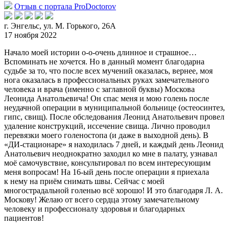
Отзыв с портала ProDoctorov
г. Энгельс, ул. М. Горького, 26А
17 ноября 2022
Начало моей истории о-о-очень длинное и страшное…
Вспоминать не хочется. Но в данный момент благодарна
судьбе за то, что после всех мучений оказалась, вернее, моя
нога
оказалась в профессиональных руках замечательного
человека и врача (именно с заглавной буквы) Москова
Леонида Анатольевича! Он спас меня и мою голень после
неудачной операции в муниципальной больнице (остеосинтез,
гипс, свищ). После обследования Леонид Анатольевич провел
удаление конструкций, иссечение свища. Лично проводил
перевязки моего голеностопа (и даже в выходной день). В
«ДИ-стационаре» я находилась 7 дней, и каждый день Леонид
Анатольевич неоднократно заходил ко мне в палату, узнавал
моё самочувствие, консультировал по всем интересующим
меня вопросам! На 16-ый день после операции я приехала
к нему на приём снимать швы. Сейчас с моей
многострадальной голенью всё хорошо! И это благодаря Л. А.
Москову! Желаю от всего сердца этому замечательному
человеку и профессионалу здоровья и благодарных
пациентов!