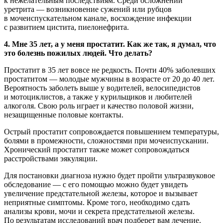
к нежелательным последствиям. Среди осложнений
уретрита — возникновение сужений или рубцов
в мочеиспускательном канале, восхождение инфекции
с развитием цистита, пиелонефрита.
4. Мне 35 лет, а у меня простатит. Как же так, я думал, что
это болезнь пожилых людей. Что делать?
Простатит в 35 лет вовсе не редкость. Почти 40% заболевших
простатитом — молодые мужчины в возрасте от 20 до 40 лет.
Вероятность заболеть выше у водителей, велосипедистов
и мотоциклистов, а также у курильщиков и любителей
алкоголя. Свою роль играет и качество половой жизни,
незащищенные половые контакты.
Острый простатит сопровождается повышением температуры,
болями в промежности, сложностями при мочеиспускании.
Хронический простатит также может сопровождаться
расстройствами эякуляции.
Для постановки диагноза нужно будет пройти ультразвуковое
обследование — с его помощью можно будет увидеть
увеличение предстательной железы, которое и вызывает
неприятные симптомы. Кроме того, необходимо сдать
анализы крови, мочи и секрета предстательной железы.
По результатам исследований врач подберет вам лечение.