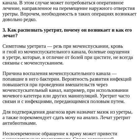
канала. В этом случае может потребоваться оперативное
лечение, направленное на перемещение наружного отверстия
уретры. Впрочем, необходимость в таких операциях возникает
довольно редко.
3. Как распознать уретрит, почему он возникает и как его
лечат?
Симптомы уретрита — резь при мочеиспускании, кровь
и гной из мочеиспускательного канала, болевые ощущения
в уретре, которые, в отличие от болей при цистите, не всегда
связаны с мочеиспусканием.
Причина воспаления мочеиспускательного канала —
попавшие в него бактерии. Вероятность развития инфекций
повышается при проведении вмешательств через
мочеиспускательный канал, например, при использовании
мочевого катетера или других манипуляций. Уретрит часто
связан и с инфекциями, передающимися половым путем.
Для подтверждения диагноза врач назначит мазок из уретры,
а также порекомендует сдать мочу на анализ. Лечат уретрит
антибиотиками.
Несвоевременное обращение к врачу может привести