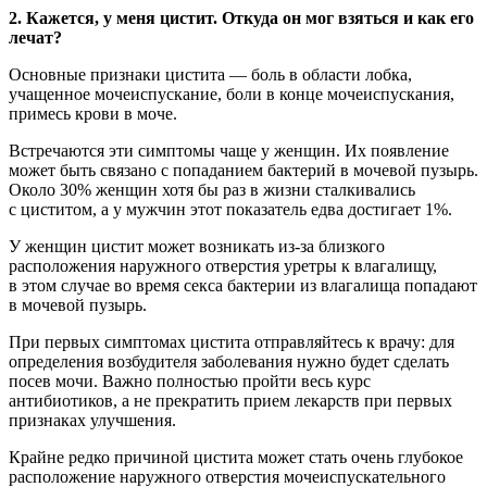
2. Кажется, у меня цистит. Откуда он мог взяться и как его
лечат?
Основные признаки цистита — боль в области лобка,
учащенное мочеиспускание, боли в конце мочеиспускания,
примесь крови в моче.
Встречаются эти симптомы чаще у женщин. Их появление
может быть связано с попаданием бактерий в мочевой пузырь.
Около 30% женщин хотя бы раз в жизни сталкивались
с циститом, а у мужчин этот показатель едва достигает 1%.
У женщин цистит может возникать из-за близкого
расположения наружного отверстия уретры к влагалищу,
в этом случае во время секса бактерии из влагалища попадают
в мочевой пузырь.
При первых симптомах цистита отправляйтесь к врачу: для
определения возбудителя заболевания нужно будет сделать
посев мочи. Важно полностью пройти весь курс
антибиотиков, а не прекратить прием лекарств при первых
признаках улучшения.
Крайне редко причиной цистита может стать очень глубокое
расположение наружного отверстия мочеиспускательного