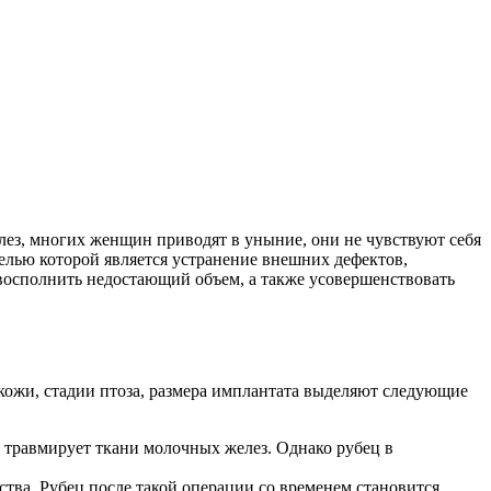
лез, многих женщин приводят в уныние, они не чувствуют себя
целью которой является устранение внешних дефектов,
восполнить недостающий объем, а также усовершенствовать
 кожи, стадии птоза, размера имплантата выделяют следующие
е травмирует ткани молочных желез. Однако рубец в
рства. Рубец после такой операции со временем становится