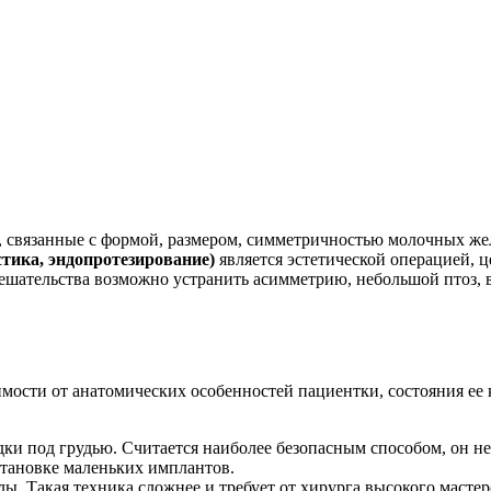
, связанные с формой, размером, симметричностью молочных же
тика, эндопротезирование)
является эстетической операцией, 
шательства возможно устранить асимметрию, небольшой птоз, 
имости от анатомических особенностей пациентки, состояния ее
адки под грудью. Считается наиболее безопасным способом, он н
становке маленьких имплантов.
олы. Такая техника сложнее и требует от хирурга высокого масте