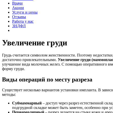
Врачи
Акции
Услуги и цены
Отзывы
Работа у нас
3НДФЛ
Увеличение груди
Грудь считается символом женственности. Поэтому недостатки
достаточно привлекательными.
Увеличение груди (маммоплас
улучшение вида молочных желез. С помощью оперативного вме
форму груди.
Виды операций по месту разреза
Существует несколько вариантов установки импланта. В завис
методы:
Субмаммарный
– доступ через разрез естественной скл
подгрудной складке может быть заметен, особенно при у
Периареолярный
– разрез делается на стыке кожи и аре