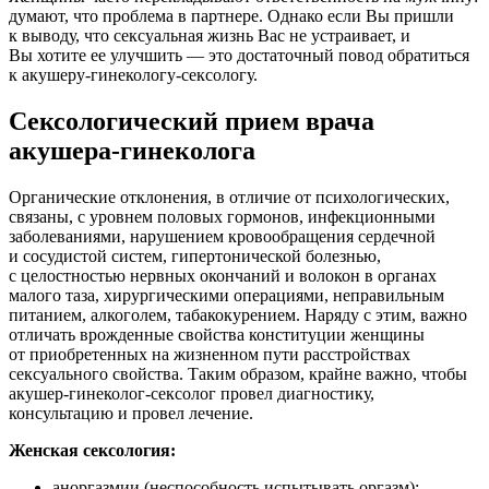
думают, что проблема в партнере. Однако если Вы пришли
к выводу, что сексуальная жизнь Вас не устраивает, и
Вы хотите ее улучшить — это достаточный повод обратиться
к акушеру-гинекологу-сексологу.
Сексологический прием врача
акушера-гинеколога
Органические отклонения, в отличие от психологических,
связаны, с уровнем половых гормонов, инфекционными
заболеваниями, нарушением кровообращения сердечной
и сосудистой систем, гипертонической болезнью,
с целостностью нервных окончаний и волокон в органах
малого таза, хирургическими операциями, неправильным
питанием, алкоголем, табакокурением. Наряду с этим, важно
отличать врожденные свойства конституции женщины
от приобретенных на жизненном пути расстройствах
сексуального свойства. Таким образом, крайне важно, чтобы
акушер-гинеколог-сексолог провел диагностику,
консультацию и провел лечение.
Женская сексология:
аноргазмии (неспособность испытывать оргазм);