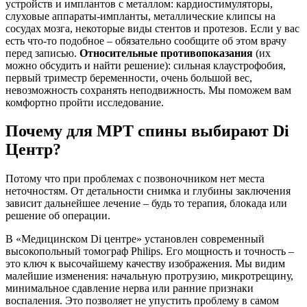
устройств и имплантов с металлом: кардиостимуляторы,
слуховые аппараты-импланты, металлические клипсы на
сосудах мозга, некоторые виды стентов и протезов. Если у вас
есть что-то подобное – обязательно сообщите об этом врачу
перед записью.
Относительные противопоказания
(их
можно обсудить и найти решение): сильная клаустрофобия,
первый триместр беременности, очень большой вес,
невозможность сохранять неподвижность. Мы поможем вам
комфортно пройти исследование.
Почему для МРТ спины выбирают Di
Центр?
Потому что при проблемах с позвоночником нет места
неточностям. От детальности снимка и глубины заключения
зависит дальнейшее лечение – будь то терапия, блокада или
решение об операции.
В «Медицинском Di центре» установлен современный
высокопольный томограф Philips. Его мощность и точность –
это ключ к высочайшему качеству изображения. Мы видим
малейшие изменения: начальную протрузию, микротрещину,
минимальное сдавление нерва или ранние признаки
воспаления. Это позволяет не упустить проблему в самом