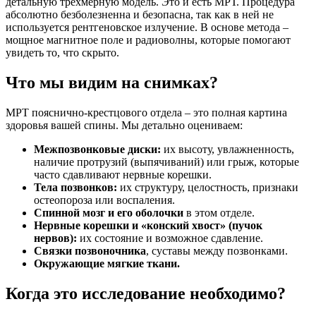
детальную трехмерную модель. Это и есть МРТ. Процедура
абсолютно безболезненна и безопасна, так как в ней не
используется рентгеновское излучение. В основе метода –
мощное магнитное поле и радиоволны, которые помогают
увидеть то, что скрыто.
Что мы видим на снимках?
МРТ пояснично-крестцового отдела – это полная картина
здоровья вашей спины. Мы детально оцениваем:
Межпозвонковые диски:
их высоту, увлажненность,
наличие протрузий (выпячиваний) или грыж, которые
часто сдавливают нервные корешки.
Тела позвонков:
их структуру, целостность, признаки
остеопороза или воспаления.
Спинной мозг и его оболочки
в этом отделе.
Нервные корешки и «конский хвост» (пучок
нервов):
их состояние и возможное сдавление.
Связки позвоночника
, суставы между позвонками.
Окружающие мягкие ткани
.
Когда это исследование необходимо?