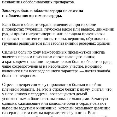
назначения обеболивающих препаратов.
Зачастую боль в области сердца не связана
с заболеваниями самого сердца.
Если боль в области сердца изменяется при наклоне
и поворотах туловища, глубоком вдохе или выдохе, движении
рук, и прием нитроглицерина или валидола практически
не влияет на интенсивность, то она, вероятно, обусловлена
грудным радикулитом или заболеваниями реберных хрящей.
Сильная боль по ходу межреберных промежутков иногда
является первым признаком опоясывающего лишая,
а кратковременная или периодическая боль в области сердца,
чаще сосредоточенная на небольшом участке, ноющего,
колющего или неопределенного характера — частая жалоба
больных неврозом.
Стресс и депрессия могут проявляться болями в шейно-
плечевой области. Те, кто в страхе бежит к врачу, считая, что
у него «плохо с сердцем», возвращаются домой
успокоенными: боли связаны только с мышцами. Зачастую
одышка, сжимающие или колющие боли в сердце бывают
вызваны вздутием кишечника, который оказывает давление
на сердце и тем самым нарушает его функцию. Если