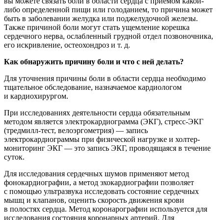
вы можете связать боли в области сердца с приемом какой-
либо определенной пищи или голоданием, то причина может
быть в заболевании желудка или поджелудочной железы.
Также причиной боли могут стать ущемление корешка
сердечного нерва, ослабленный грудной отдел позвоночника,
его искривление, остеохондроз
и т. д.
Как обнаружить причину боли и что с ней делать?
Для уточнения причины боли в области сердца необходимо
тщательное обследование, назначаемое кардиологом
и кардиохирургом.
При исследованиях деятельности сердца обязательным
методом является электрокардиограмма (ЭКГ), стресс-ЭКГ
(тредмилл-тест, велоэргометрия) — запись
электрокардиограммы при физической нагрузке и холтер-
мониторинг ЭКГ — это запись ЭКГ, проводящаяся в течение
суток.
Для исследования сердечных шумов применяют метод
фонокардиографии, а метод эхокардиографии позволяет
с помощью ультразвука исследовать состояние сердечных
мышц и клапанов, оценить скорость движения крови
в полостях сердца. Метод коронарографии используется для
исследования состояния коронарных артерий. Для