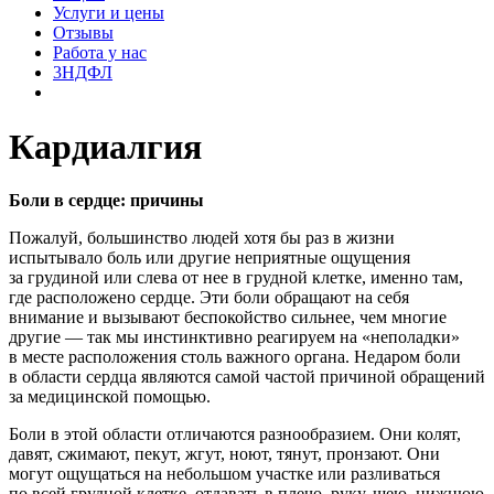
Услуги и цены
Отзывы
Работа у нас
3НДФЛ
Кардиалгия
Боли в сердце: причины
Пожалуй, большинство людей хотя бы раз в жизни
испытывало боль или другие неприятные ощущения
за грудиной или слева от нее в грудной клетке, именно там,
где расположено сердце. Эти боли обращают на себя
внимание и вызывают беспокойство сильнее, чем многие
другие — так мы инстинктивно реагируем на «неполадки»
в месте расположения столь важного органа. Недаром боли
в области сердца являются самой частой причиной обращений
за медицинской помощью.
Боли в этой области отличаются разнообразием. Они колят,
давят, сжимают, пекут, жгут, ноют, тянут, пронзают. Они
могут ощущаться на небольшом участке или разливаться
по всей грудной клетке, отдавать в плечо, руку, шею, нижнюю