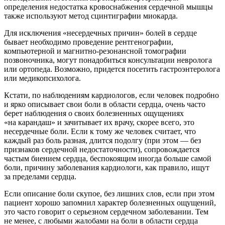
определения недостатка кровоснабжения сердечной мышцы
также используют метод сцинтиграфии миокарда.
Для исключения «несердечных причин» болей в сердце
бывает необходимо проведение рентгенографии,
компьютерной и магнитно-резонансной томографии
позвоночника, могут понадобиться консультации невролога
или ортопеда. Возможно, придется посетить гастроэнтеролога
или медикопсихолога.
Кстати, по наблюдениям кардиологов, если человек подробно
и ярко описывает свои боли в области сердца, очень часто
берет наблюдения о своих болезненных ощущениях
«на карандаш» и зачитывает их врачу, скорее всего, это
несердечные боли. Если к тому же человек считает, что
каждый раз боль разная, длится подолгу (при этом — без
признаков сердечной недостаточности), сопровождается
частым биением сердца, беспокоящим иногда больше самой
боли, причину заболевания кардиологи, как правило, ищут
за пределами сердца.
Если описание боли скупое, без лишних слов, если при этом
пациент хорошо запомнил характер болезненных ощущений,
это часто говорит о серьезном сердечном заболевании. Тем
не менее, с любыми жалобами на боли в области сердца