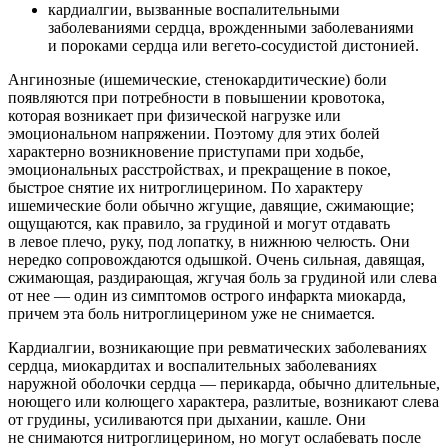
кардиалгии, вызванные воспалительными
заболеваниями сердца, врожденными заболеваниями
и пороками сердца или вегето-сосудистой дистонией.
Ангинозные (ишемические, стенокардитические) боли
появляются при потребности в повышении кровотока,
которая возникает при физической нагрузке или
эмоциональном напряжении. Поэтому для этих болей
характерно возникновение приступами при ходьбе,
эмоциональных расстройствах, и прекращение в покое,
быстрое снятие их нитроглицерином. По характеру
ишемические боли обычно жгущие, давящие, сжимающие;
ощущаются, как правило, за грудиной и могут отдавать
в левое плечо, руку, под лопатку, в нижнюю челюсть. Они
нередко сопровождаются одышкой. Очень сильная, давящая,
сжимающая, раздирающая, жгучая боль за грудиной или слева
от нее — один из симптомов острого инфаркта миокарда,
причем эта боль нитроглицерином уже не снимается.
Кардиалгии, возникающие при ревматических заболеваниях
сердца, миокардитах и воспалительных заболеваниях
наружной оболочки сердца — перикарда, обычно длительные,
ноющего или колющего характера, разлитые, возникают слева
от грудины, усиливаются при дыхании, кашле. Они
не снимаются нитроглицерином, но могут ослабевать после