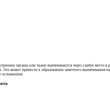
утренние органы или ткани выпячиваются через слабое место в 
ка. Это может привести к образованию заметного выпячивания н
т осложнения.
вота