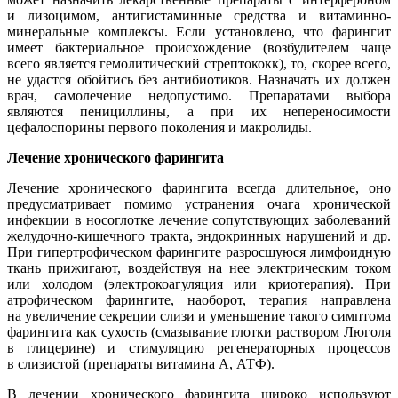
и лизоцимом, антигистаминные средства и витаминно-
минеральные комплексы. Если установлено, что фарингит
имеет бактериальное происхождение (возбудителем чаще
всего является гемолитический стрептококк), то, скорее всего,
не удастся обойтись без антибиотиков. Назначать их должен
врач, самолечение недопустимо. Препаратами выбора
являются пенициллины, а при их непереносимости
цефалоспорины первого поколения и макролиды.
Лечение хронического фарингита
Лечение хронического фарингита всегда длительное, оно
предусматривает помимо устранения очага хронической
инфекции в носоглотке лечение сопутствующих заболеваний
желудочно-кишечного тракта, эндокринных нарушений и др.
При гипертрофическом фарингите разросшуюся лимфоидную
ткань прижигают, воздействуя на нее электрическим током
или холодом (электрокоагуляция или криотерапия). При
атрофическом фарингите, наоборот, терапия направлена
на увеличение секреции слизи и уменьшение такого симптома
фарингита как сухость (смазывание глотки раствором Люголя
в глицерине) и стимуляцию регенераторных процессов
в слизистой (препараты витамина А, АТФ).
В лечении хронического фарингита широко используют