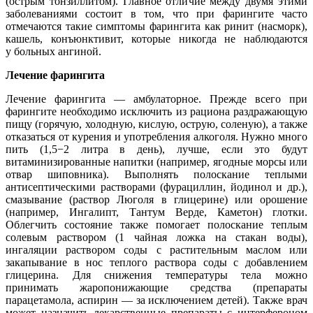
(острым тонзиллитом). Главное отличие между двумя этими
заболеваниями состоит в том, что при фарингите часто
отмечаются такие симптомы фарингита как ринит (насморк),
кашель, конъюнктивит, которые никогда не наблюдаются
у больных ангиной.
Лечение фарингита
Лечение фарингита — амбулаторное. Прежде всего при
фарингите необходимо исключить из рациона раздражающую
пищу (горячую, холодную, кислую, острую, соленую), а также
отказаться от курения и употребления алкоголя. Нужно много
пить (1,5−2 литра в день), лучше, если это будут
витаминизированные напитки (например, ягодные морсы или
отвар шиповника). Выполнять полоскание теплыми
антисептическими растворами (фурациллин, йодинол и др.),
смазывание (раствор Люголя в глицерине) или орошение
(например, Ингалипт, Тантум Верде, Каметон) глотки.
Облегчить состояние также помогает полоскание теплым
солевым раствором (1 чайная ложка на стакан воды),
ингаляции раствором соды с растительным маслом или
закапывание в нос теплого раствора соды с добавлением
глицерина. Для снижения температуры тела можно
принимать жаропонижающие средства (препараты
парацетамола, аспирин — за исключением детей). Также врач
может назначить лекарственные препараты с интерфероном