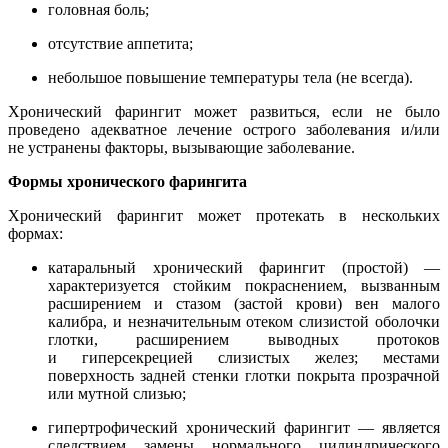
головная боль;
отсутствие аппетита;
небольшое повышение температуры тела (не всегда).
Хронический фарингит может развиться, если не было
проведено адекватное лечение острого заболевания и/или
не устранены факторы, вызывающие заболевание.
Формы хронического фарингита
Хронический фарингит может протекать в нескольких
формах:
катаральный хронический фарингит (простой) —
характеризуется стойким покраснением, вызванным
расширением и стазом (застой крови) вен малого
калибра, и незначительным отеком слизистой оболочки
глотки, расширением выводных протоков
и гиперсекрецией слизистых желез; местами
поверхность задней стенки глотки покрыта прозрачной
или мутной слизью;
гипертрофический хронический фарингит —
является
следствием замены нормального цилиндрического