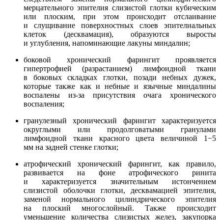
мерцательного эпителия слизистой глотки кубическим
или плоским, при этом происходит отслаивание
и слущивание поверхностных слоев эпителиальных
клеток (десквамация), образуются выросты
и углубления, напоминающие лакуны миндалин;
боковой хронический фарингит проявляется
гипертрофией (разрастанием) лимфоидной ткани
в боковых складках глотки, позади небных дужек,
которые также как и небные и язычные миндалины
воспалены из-за присутствия очага хронического
воспаления;
гранулезный хронический фарингит характеризуется
округлыми или продолговатыми гранулами
лимфоидной ткани красного цвета величиной 1−5
мм на задней стенке глотки;
атрофический хронический фарингит, как правило,
развивается на фоне атрофического ринита
и характеризуется значительным истончением
слизистой оболочки глотки, десквамацией эпителия,
заменой нормального цилиндрического эпителия
на плоский многослойный. Также происходит
уменьшение количества слизистых желез, закупорка