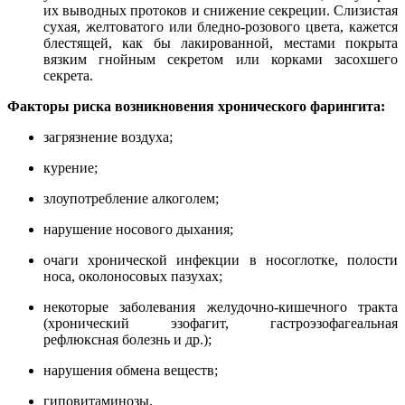
их выводных протоков и снижение секреции. Слизистая
сухая, желтоватого или бледно-розового цвета, кажется
блестящей, как бы лакированной, местами покрыта
вязким гнойным секретом или корками засохшего
секрета.
Факторы риска возникновения хронического фарингита:
загрязнение воздуха;
курение;
злоупотребление алкоголем;
нарушение носового дыхания;
очаги хронической инфекции в носоглотке, полости
носа, околоносовых пазухах;
некоторые заболевания желудочно-кишечного тракта
(хронический эзофагит, гастроэзофагеальная
рефлюксная болезнь и др.);
нарушения обмена веществ;
гиповитаминозы.