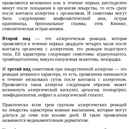
проявляются мгновенно или в течение первых шестидесяти
минут после попадания в организм лекарства, то есть сразу
после контакта аллергена с организмом. И симптомы могут
быть следующими: анафилактический шок, острая
крапивница, бронхиальные спазмы, отек Квинке,
гемолитическая острая анемия.
Второй вид
— это аллергическая реакция, которая
проявляется в течение первых двадцати четырех часов после
контакта организма с аллергеном, это реакция подострого
типа. Ей характерны следующие симптомы: агранулоцитоз,
тромбоцитопения, макуло-папулезная экзантема, лихорадка.
И
третий вид
симптомов при лекарственной аллергии — это
реакция затяжного характера, то есть, проявления начинаются
в течение нескольких суток после контакта с аллергеном.
Проявляется такая аллергия следующим образом: может
возникнуть аллергический васкулит, арталгия, полиартрит,
лимфоденопатия, нефрит и аллергический гепатит.
Практически всем трем группам аллергических реакций
на лекарства характерны кожные высыпания, которые могут
длиться до семи или восьми дней. И такие проявления
называются медикаментозным дерматитом.