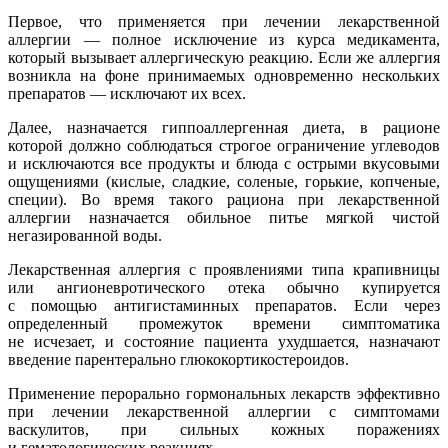
Первое, что применяется при лечении лекарственной
аллергии — полное исключение из курса медикамента,
который вызывает аллергическую реакцию. Если же аллергия
возникла на фоне принимаемых одновременно нескольких
препаратов — исключают их всех.
Далее, назначается гиппоаллергенная диета, в рационе
которой должно соблюдаться строгое ограничение углеводов
и исключаются все продукты и блюда с острыми вкусовыми
ощущениями (кислые, сладкие, соленые, горькие, копченые,
специи). Во время такого рациона при лекарственной
аллергии назначается обильное питье мягкой чистой
негазированной воды.
Лекарственная аллергия с проявлениями типа крапивницы
или ангионевротического отека обычно купируется
с помощью антигистаминных препаратов. Если через
определенный промежуток времени симптоматика
не исчезает, и состояние пациента ухудшается, назначают
введение парентерально глюкокортикостероидов.
Применение перорально гормональных лекарств эффективно
при лечении лекарственной аллергии с симптомами
васкулитов, при сильных кожных поражениях
и гематологических реакциях.