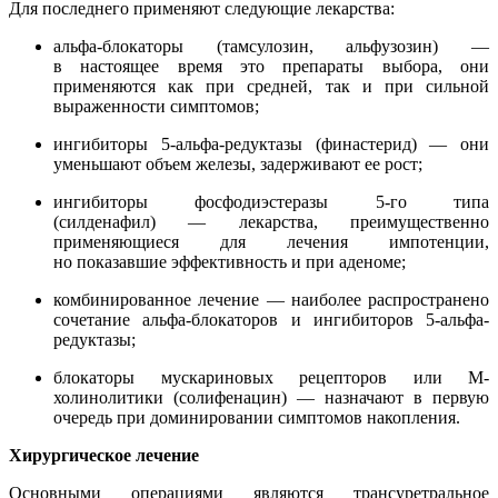
Для последнего применяют следующие лекарства:
альфа-блокаторы (тамсулозин, альфузозин) —
в настоящее время это препараты выбора, они
применяются как при средней, так и при сильной
выраженности симптомов;
ингибиторы 5-альфа-редуктазы (финастерид) — они
уменьшают объем железы, задерживают ее рост;
ингибиторы фосфодиэстеразы 5-го типа
(силденафил) — лекарства, преимущественно
применяющиеся для лечения импотенции,
но показавшие эффективность и при аденоме;
комбинированное лечение — наиболее распространено
сочетание альфа-блокаторов и ингибиторов 5-альфа-
редуктазы;
блокаторы мускариновых рецепторов или М-
холинолитики (солифенацин) — назначают в первую
очередь при доминировании симптомов накопления.
Хирургическое лечение
Основными операциями являются трансуретральное