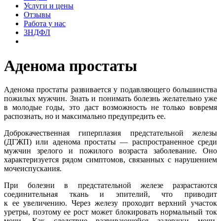
Услуги и цены
Отзывы
Работа у нас
3НДФЛ
Аденома простаты
Аденома простаты развивается у подавляющего большинства
пожилых мужчин. Знать и понимать болезнь желательно уже
в молодые годы, это даст возможность не только вовремя
распознать, но и максимально предупредить ее.
Доброкачественная гиперплазия предстательной железы
(ДГЖП) или аденома простаты — распространенное среди
мужчин зрелого и пожилого возраста заболевание. Оно
характеризуется рядом симптомов, связанных с нарушением
мочеиспускания.
При болезни в предстательной железе разрастаются
соединительная ткань и эпителий, что приводит
к ее увеличению. Через железу проходит верхний участок
уретры, поэтому ее рост может блокировать нормальный ток
мочи. Как следствие развивающейся задержки мочи,