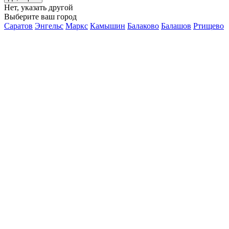
Нет, указать другой
Выберите ваш город
Саратов
Энгельс
Маркс
Камышин
Балаково
Балашов
Ртищево