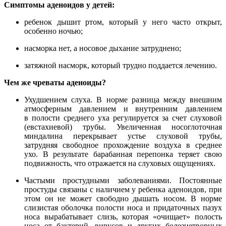
Симптомы аденоидов у детей:
ребенок дышит ртом, который у него часто открыт,
особенно ночью;
насморка нет, а носовое дыхание затруднено;
затяжной насморк, который трудно поддается лечению.
Чем же чреваты аденоиды?
Ухудшением слуха. В норме разница между внешним
атмосферным давлением и внутренним давлением
в полости среднего уха регулируется за счет слуховой
(евстахиевой) трубы. Увеличенная носоглоточная
миндалина перекрывает устье слуховой трубы,
затрудняя свободное прохождение воздуха в среднее
ухо. В результате барабанная перепонка теряет свою
подвижность, что отражается на слуховых ощущениях.
Частыми простудными заболеваниями. Постоянные
простуды связаны с наличием у ребенка аденоидов, при
этом он не может свободно дышать носом. В норме
слизистая оболочка полости носа и придаточных пазух
носа вырабатывает слизь, которая «очищает» полость
носа от бактерий, вирусов и других болезнетворных