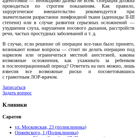
аденотомии — необходимо далеко не всем. Операция должна
проводиться по строгим показаниям. Как правило,
хирургическое вмешательство рекомендуется при
значительном разрастании лимфоидной ткани (аденоиды II-III
степени) или в случае развития серьезных осложнений —
ухудшения слуха, нарушения носового дыхания, расстройств
речи, частых простудных заболеваний
и т. д.
В случае, если решение об операции все-таки было принято,
возникают новые вопросы — стоит ли делать операцию под
наркозом или ограничиться местной анестезией, каковы
возможные осложнения, как ухаживать за ребенком
в послеоперационный период? Ответить на них можно, лишь
взвесив все возможные риски и посоветовавшись
с грамотным ЛОР-врачом.
Записаться
Задать вопрос
Клиники
Саратов
ул. Московская, 23 (поликлиника)
Оржевского, 1 (Поликлиника)