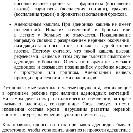
воспалительные процессы — фарингиты (воспаления
глотки), ларингиты (воспаления гортани), трахеиты
(воспаления трахеи) и бронхиты (воспаления бронхов).
Аденоидным кашлем. При аденоидах кашель не имеет
последствий. Никаких изменений в бронхах или
в легких у больных не отмечается. Покашливание
напрямую связано с раздражением нервных окончаний,
находящихся в носоглотке, а также в задней стенке
глотки. Поэтому считают, что такой кашель вызван
рефлексами. Кашель в этом случае является симптомом
аденоидов у больного. Очень часто врачи не замечают
аденоидов и связывают появившийся у ребенка кашель
с простудой или гриппом. Аденоидный кашель
проходит при лечении самих аденоидов.
Это лишь самые заметные и частые нарушения, возникающие
в организме ребенка при наличии аденоидных вегетаций.
На самом деле спектр патологических изменений, которые
вызывают аденоиды, гораздо шире. Сюда следует отнести
изменения состава крови, нарушения развития нервной
системы, энурез, нарушения функции почек
и т. д.
Как правило, одного из этих признаков аденоидов бывает
достаточно, чтобы установить диагноз и провести адекватные