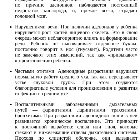
по причине аденоидов, наблюдается постоянный
недостаток кислорода, и, прежде всего, страдает
головной мозг.
Нарушениями речи. При наличии аденоидов у ребенка
нарушается рост костей лицевого скелета. Это в свою
очередь может неблагоприятно влиять на формирование
речи. Ребенок не выговаривает отдельные буквы,
постоянно говорит в нос (гнусавит). Родители часто
не замечают этих изменений, так как «привыкают»
к произношению ребенка.
Частыми отитами. Аденоидные разрастания нарушают
нормальную работу среднего уха, так как перекрывают
устье слуховой трубы. При этом создаются
благоприятные условия для проникновения и развития
инфекции в среднем ухе.
Воспалительными заболеваниями дыхательных
путей — фарингитами, ларингитами, трахеитами,
бронхитами. При разрастании аденоидной ткани в ней
развивается хроническое воспаление. Это приводит
к постоянной выработке слизи или гноя, которые
стекают в нижележащие отделы дыхательной системы.
Проходя по слизистой оболочке, они вызывают