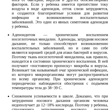
факторов. Если у ребенка имеется препятствие току
воздуха в виде аденоидов, отток слизи затрудняется,
и создаются благоприятные условия для развития
инфекции и возникновения воспалительных
заболеваний. Это один из явных симптомов аденоидов
у ребенка.
Аденоидитом — хроническим воспалением
носоглоточных миндалин. Аденоиды, затрудняя носовое
дыхание, не только способствуют возникновению
воспалительных заболеваний, но и сами по себе
являются хорошей средой для атаки бактерий и вирусов.
Поэтому ткань носоглоточной миндалины, как правило,
находится в состоянии хронического воспаления. В ней
получают «постоянную прописку» микробы и вирусы.
Возникает так называемый очаг хронической инфекции,
из которого микроорганизмы могут распространяться
по всему организму. При хроническом аденоидите
периодически наблюдаются обострения с подъемом
температуры тела до 38−39 С.
Снижением успеваемости в школе. Доказано, что при
затруднении носового дыхания организм человека
недополучает до 12−18% кислорода. Поэтому у ребенка,
страдающего затруднением носового дыхания