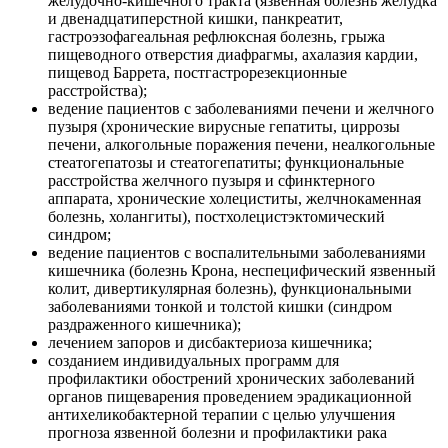
желудочно-кишечного тракта (язвенная болезнь желудка
и двенадцатиперстной кишки, панкреатит,
гастроэзофагеальная рефлюксная болезнь, грыжа
пищеводного отверстия диафрагмы, ахалазия кардии,
пищевод Баррета, постгастрорезекционные
расстройства);
ведение пациентов с заболеваниями печени и желчного
пузыря (хронические вирусные гепатиты, циррозы
печени, алкогольные поражения печени, неалкогольные
стеатогепатозы и стеатогепатиты; функциональные
расстройства желчного пузыря и сфинктерного
аппарата, хронические холециститы, желчнокаменная
болезнь, холангиты), постхолецистэктомический
синдром;
ведение пациентов с воспалительными заболеваниями
кишечника (болезнь Крона, неспецифический язвенный
колит, дивертикулярная болезнь), функциональными
заболеваниями тонкой и толстой кишки (синдром
раздраженного кишечника);
лечением запоров и дисбактериоза кишечника;
созданием индивидуальных программ для
профилактики обострений хронических заболеваний
органов пищеварения проведением эрадикационной
антихеликобактерной терапии с целью улучшения
прогноза язвенной болезни и профилактики рака