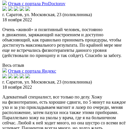
Отзыв с портала ProDoctorov
г. Саратов, ул. Московская, 23 (поликлиника)
18 ноября 2022
Очень «живой» и позитивный человек, постоянно
в движении, заряжающий настроением и доступно
объясняющий, как правильно принимать процедуры, чтобы
достигнуть максимального ре
зультата. По крайней мере мне
еще не встречались физиотерапевты данного уровня
(действовали по принципу и так сойдет). Спасибо за заботу.
Весь отзыв
Отзыв с портала Яндекс
г. Саратов, ул. Московская, 23 (поликлиника)
18 ноября 2022
Адекватный специалист, все только по делу. Хожу
на физиотерапию, есть хорошие сдвиги, по 5 минут на каждое
ухо и за ухо прикладываем магнит и лазер по очереди,
меняя
расположение, затем пазухи носа также этими приборами.
Параллельно хожу на уколы у врача, где я на больничном
сейчас. Любой к ней ходит много, но она шустро со всеми всё
успевает. Пациентов всегда много, но долго ждать