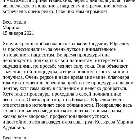
и массажиста Ирины Ивановны, через 3 дня боль ушла! Такое
человеческое отношение к пациенту и стремление помочь
встречаешь очень редко! Спасибо Вам огромное!
Весь отзыв
Марина
15 января 2021
Хочу искренне поблагодарить Пыркову Людмилу Юрьевну
за профессионализм, за очень чуткое и внимательное
отношение к пациентам. Во время процедуры она
неоднократно подходит
к свои пациентам, интересуется
ощущениями, по просьбе меняет силу тока. Она объясняет
значение этой процедуры, я еще и полезную консультацию
получила. Очень редкое в наше время внимание, благодаря
такому отношению, я решила пройти все процедуры в вашем
центре, хотя сама живу в солнечном и нелегко добираться.
Хотя такие процедуры проходила в своей поликлинике
бесплатно. Очень приятно, что Людмила Юрьевна очень
ответственно исполняет свои обязанности. Поздравляю весь
коллектив вашего медицинского центра с новым годом,
желаю всем здоровья, профессиональных успехов
и достойного вознаграждения за ваш труд! Козырева Марина
Адамовна.
Весь отзыв