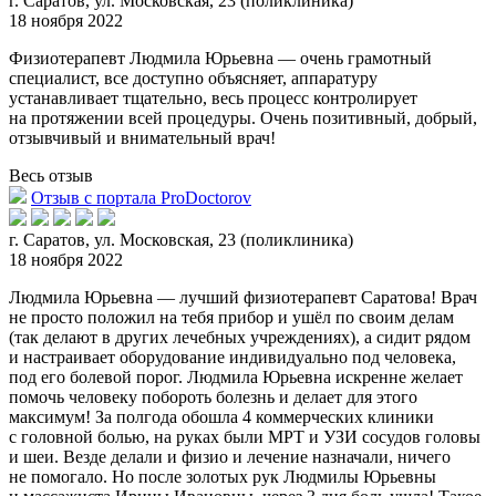
г. Саратов, ул. Московская, 23 (поликлиника)
18 ноября 2022
Физиотерапевт Людмила Юрьевна — очень грамотный
специалист, все доступно объясняет, аппаратуру
устанавливает тщательно, весь процесс контролирует
на протяжении всей процедуры. Очень по
зитивный, добрый,
отзывчивый и внимательный врач!
Весь отзыв
Отзыв с портала ProDoctorov
г. Саратов, ул. Московская, 23 (поликлиника)
18 ноября 2022
Людмила Юрьевна — лучший физиотерапевт Саратова! Врач
не просто положил на тебя прибор и ушёл по своим делам
(так делают в других лечебных учреждениях), а сиди
т рядом
и настраивает оборудование индивидуально под человека,
под его болевой порог. Людмила Юрьевна искренне желает
помочь человеку побороть болезнь и делает для этого
максимум! За полгода обошла 4 коммерческих клиники
с головной болью, на руках были МРТ и УЗИ сосудов головы
и шеи. Везде делали и физио и лечение назначали, ничего
не помогало. Но после золотых рук Людмилы Юрьевны