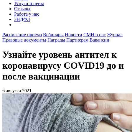
Услуги и цены
Отзывы
Работа у нас
3НДФЛ
Расписание приема
Вебинары
Новости
СМИ о нас
Журнал
Правовые документы
Награды
Партнерам
Вакансии
Узнайте уровень антител к
коронавирусу COVID19 до и
после вакцинации
6 августа 2021