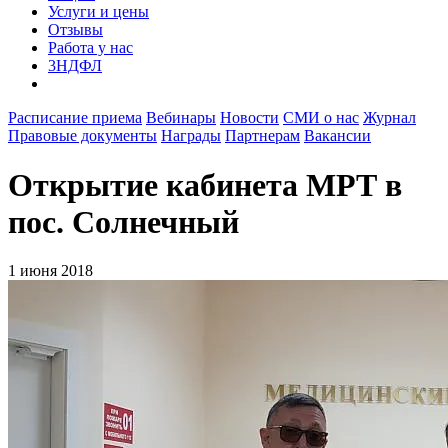
Услуги и цены
Отзывы
Работа у нас
3НДФЛ
Расписание приема
Вебинары
Новости
СМИ о нас
Журнал
Правовые документы
Награды
Партнерам
Вакансии
Открытие кабинета МРТ в
пос. Солнечный
1 июня 2018