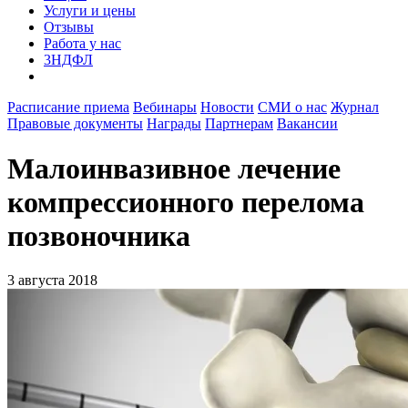
Услуги и цены
Отзывы
Работа у нас
3НДФЛ
Расписание приема
Вебинары
Новости
СМИ о нас
Журнал
Правовые документы
Награды
Партнерам
Вакансии
Малоинвазивное лечение
компрессионного перелома
позвоночника
3 августа 2018