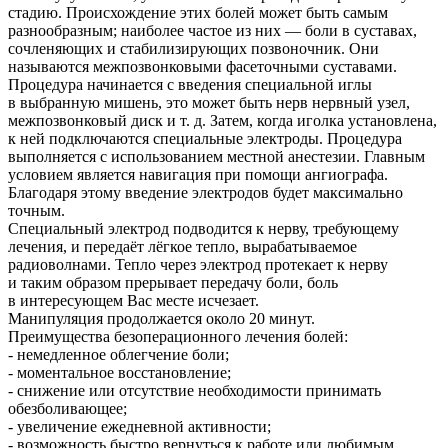
стадию. Происхождение этих болей может быть самым
разнообразным; наиболее частое из них — боли в суставах,
сочленяющих и стабилизирующих позвоночник. Они
называются межпозвонковыми фасеточными суставами.
Процедура начинается с введения специальной иглы
в выбранную мишень, это может быть нерв нервный узел,
межпозвонковый диск
и т. д.
Затем, когда иголка установлена,
к ней подключаются специальные электроды. Процедура
выполняется с использованием местной анестезии. Главным
условием является навигация при помощи ангиографа.
Благодаря этому введение электродов будет максимально
точным.
Специальный электрод подводится к нерву, требующему
лечения, и передаёт лёгкое тепло, вырабатываемое
радиоволнами. Тепло через электрод протекает к нерву
и таким образом прерывает передачу боли, боль
в интересующем Вас месте исчезает.
Манипуляция продолжается около 20 минут.
Преимущества безоперационного лечения болей:
- немедленное облегчение боли;
- моментальное восстановление;
- снижение или отсутствие необходимости принимать
обезболивающее;
- увеличение ежедневной активности;
- возможность быстро вернуться к работе или любимым