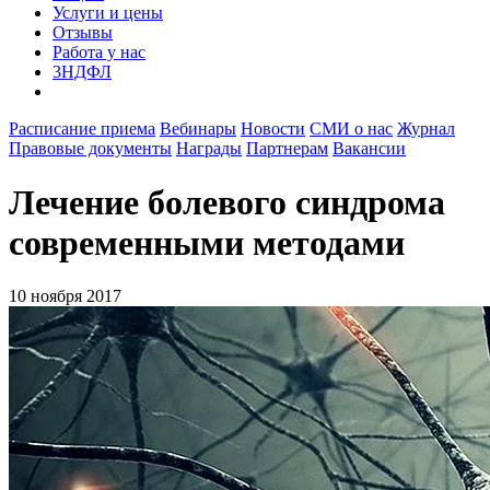
Услуги и цены
Отзывы
Работа у нас
3НДФЛ
Расписание приема
Вебинары
Новости
СМИ о нас
Журнал
Правовые документы
Награды
Партнерам
Вакансии
Лечение болевого синдрома
современными методами
10 ноября 2017