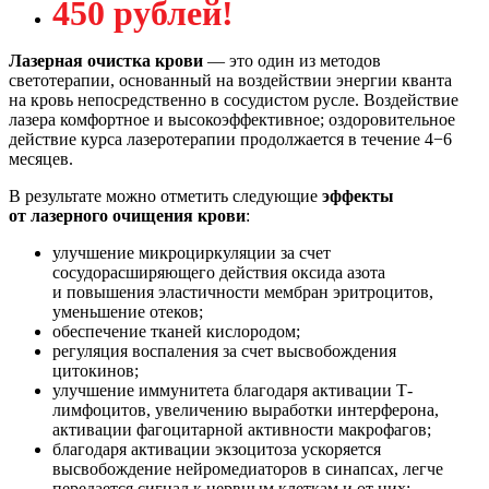
450 рублей!
Лазерная очистка крови
— это один из методов
светотерапии, основанный на воздействии энергии кванта
на кровь непосредственно в сосудистом русле. Воздействие
лазера комфортное и высокоэффективное; оздоровительное
действие курса лазеротерапии продолжается в течение 4−6
месяцев.
В результате можно отметить следующие
эффекты
от лазерного очищения крови
:
улучшение микроциркуляции за счет
сосудорасширяющего действия оксида азота
и повышения эластичности мембран эритроцитов,
уменьшение отеков;
обеспечение тканей кислородом;
регуляция воспаления за счет высвобождения
цитокинов;
улучшение иммунитета благодаря активации Т-
лимфоцитов, увеличению выработки интерферона,
активации фагоцитарной активности макрофагов;
благодаря активации экзоцитоза ускоряется
высвобождение нейромедиаторов в синапсах, легче
передается сигнал к нервным клеткам и от них;