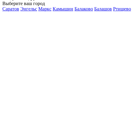
Выберите ваш город
Саратов
Энгельс
Маркс
Камышин
Балаково
Балашов
Ртищево