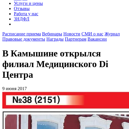
Услуги и цены
Отзывы
Работа у нас
3НДФЛ
Расписание приема
Вебинары
Новости
СМИ о нас
Журнал
Правовые документы
Награды
Партнерам
Вакансии
В Камышине открылся
филиал Медицинского Di
Центра
9 июня 2017